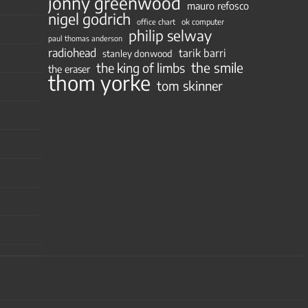
jonny greenwood
mauro refosco
nigel godrich
ok computer
office chart
philip selway
paul thomas anderson
radiohead
tarik barri
stanley donwood
the smile
the king of limbs
the eraser
thom yorke
tom skinner