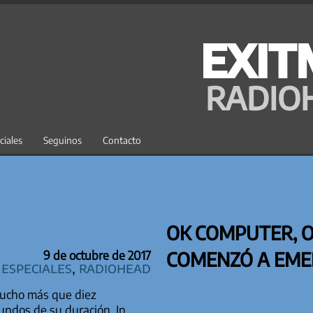
EXIT
RADIO
ciales
Seguinos
Contacto
OK COMPUTER, 
COMENZÓ A EME
9 de octubre de 2017
especiales
,
Radiohead
mucho más que diez
undos de su duración. In