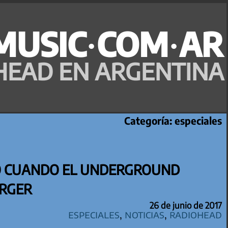
MUSIC·COM·AR
HEAD EN ARGENTINA
Categoría:
especiales
O CUANDO EL UNDERGROUND
RGER
26 de junio de 2017
especiales
,
Noticias
,
Radiohead