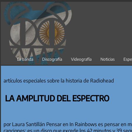
Saltar
al
contenido
La banda
Discografía
Videografía
Noticias
Espe
artículos especiales sobre la historia de Radiohead
LA AMPLITUD DEL ESPECTRO
por Laura Santillán Pensar en In Rainbows es pensar en 
canciones; es un disco que excede los 42 minutos y 39 seg