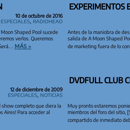
N
EXPERIMENTOS 
10 de octubre de 2016
especiales
,
Radiohead
e A Moon Shaped Pool sucede
Antes de la maniobra de desa
eremos verlos. Queremos
salida de A Moon Shaped Poo
más »
“¿Será…
de marketing fuera de lo co
DVDFULL CLUB CI
12 de diciembre de 2009
especiales
,
Noticias
el show completo que diera la
Muy pronto estaremos ponien
 Aires! Para acceder al
miembros del foro del sitio,
compartido de inmediato d