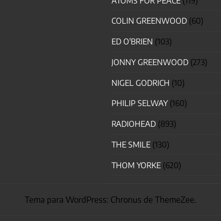
ATOMS FOR PEACE
(119)
COLIN GREENWOOD
(60)
ED O'BRIEN
(103)
JONNY GREENWOOD
(273)
NIGEL GODRICH
(10)
PHILIP SELWAY
(160)
RADIOHEAD
(893)
THE SMILE
(130)
THOM YORKE
(620)
Tema para WordPress: Chronus de ThemeZee.