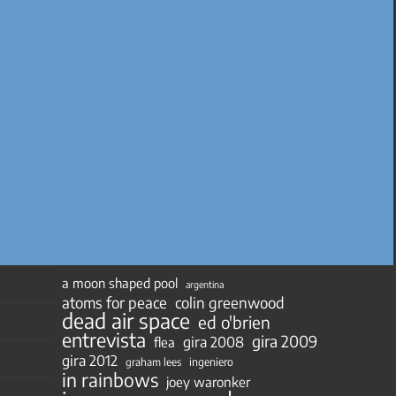
a moon shaped pool
argentina
atoms for peace
colin greenwood
dead air space
ed o'brien
entrevista
gira 2009
gira 2008
flea
gira 2012
ingeniero
graham lees
in rainbows
joey waronker