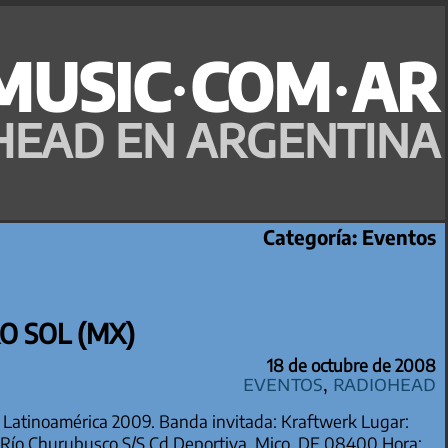
MUSIC·COM·AR
HEAD EN ARGENTINA
Categoría:
Eventos
O SOL (MX)
18 de octubre de 2008
Eventos
,
Radiohead
 Latinoamérica 2009. Banda invitada: Kraftwerk Lugar:
y Río Churubusco S/S Cd Deportiva, Mico, DF 08400 Hora: