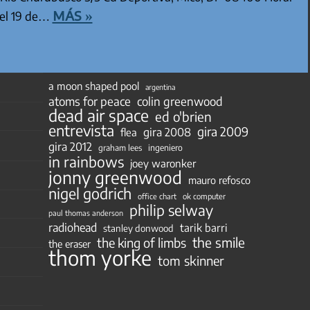
más »
 el 19 de…
a moon shaped pool
argentina
atoms for peace
colin greenwood
dead air space
ed o'brien
entrevista
gira 2009
gira 2008
flea
gira 2012
ingeniero
graham lees
in rainbows
joey waronker
jonny greenwood
mauro refosco
nigel godrich
ok computer
office chart
philip selway
paul thomas anderson
radiohead
tarik barri
stanley donwood
the smile
the king of limbs
the eraser
thom yorke
tom skinner