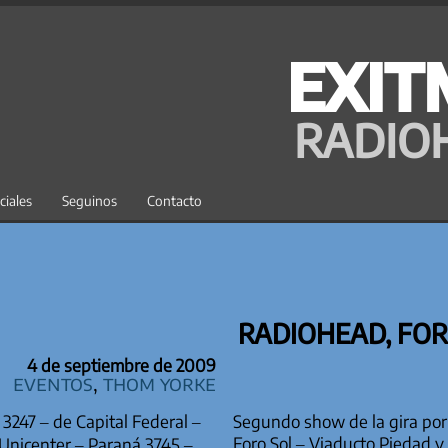
EXIT
RADIO
ciales
Seguinos
Contacto
RADIOHEAD, FOR
4 de septiembre de 2009
Eventos
,
Thom Yorke
3247 – de Capital Federal –
Segundo show de la gira por
Foro Sol – Viaducto Piedad 
nicenter – Paraná 3745 –