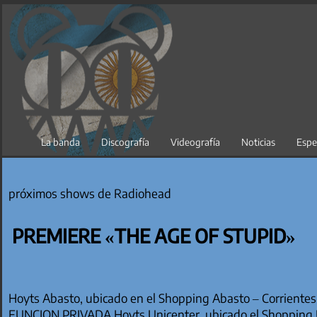
Saltar
al
contenido
La banda
Discografía
Videografía
Noticias
Espe
próximos shows de Radiohead
PREMIERE «THE AGE OF STUPID»
Hoyts Abasto, ubicado en el Shopping Abasto – Corrientes 
FUNCION PRIVADA Hoyts Unicenter, ubicado el Shopping U