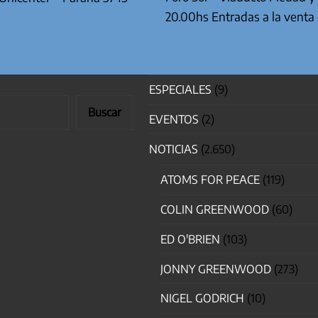
20.00hs Entradas a la venta
ESPECIALES
(9)
Buscar
EVENTOS
(2)
NOTICIAS
(2.650)
ATOMS FOR PEACE
(119)
COLIN GREENWOOD
(60)
ED O'BRIEN
(103)
JONNY GREENWOOD
(273)
NIGEL GODRICH
(10)