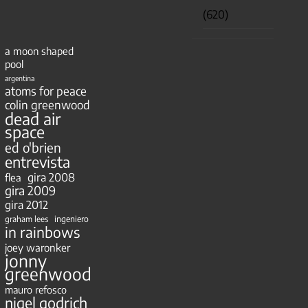
(620)
a moon shaped
pool
argentina
atoms for peace
colin greenwood
dead air
space
ed o'brien
entrevista
gira 2008
flea
gira 2009
gira 2012
ingeniero
graham lees
in rainbows
joey waronker
jonny
greenwood
mauro refosco
nigel godrich