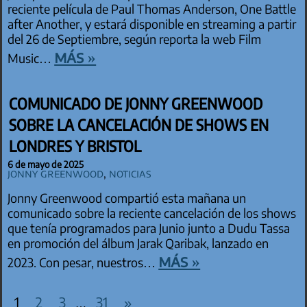
reciente película de Paul Thomas Anderson, One Battle
after Another, y estará disponible en streaming a partir
del 26 de Septiembre, según reporta la web Film
más »
Music…
COMUNICADO DE JONNY GREENWOOD
SOBRE LA CANCELACIÓN DE SHOWS EN
LONDRES Y BRISTOL
6 de mayo de 2025
Jonny Greenwood
,
Noticias
Jonny Greenwood compartió esta mañana un
comunicado sobre la reciente cancelación de los shows
que tenía programados para Junio junto a Dudu Tassa
en promoción del álbum Jarak Qaribak, lanzado en
más »
2023. Con pesar, nuestros…
PAGINACIÓN DE ENTRADAS
Entradas
1
2
3
31
»
…