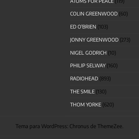
ATOMS FOR PEACE
(119)
COLIN GREENWOOD
(60)
ED O'BRIEN
(103)
JONNY GREENWOOD
(273)
NIGEL GODRICH
(10)
PHILIP SELWAY
(160)
RADIOHEAD
(893)
THE SMILE
(130)
THOM YORKE
(620)
Tema para WordPress: Chronus de ThemeZee.