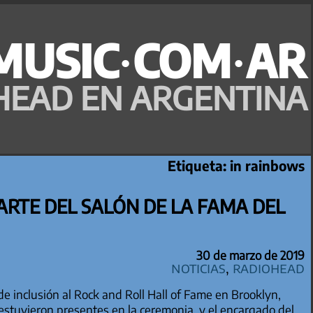
MUSIC·COM·AR
HEAD EN ARGENTINA
Etiqueta:
in rainbows
ARTE DEL SALÓN DE LA FAMA DEL
30 de marzo de 2019
Noticias
,
Radiohead
de inclusión al Rock and Roll Hall of Fame en Brooklyn,
 estuvieron presentes en la ceremonia, y el encargado del