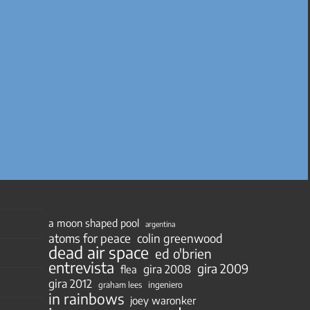
a moon shaped pool
argentina
atoms for peace
colin greenwood
dead air space
ed o'brien
entrevista
gira 2009
gira 2008
flea
gira 2012
ingeniero
graham lees
in rainbows
joey waronker