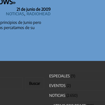
BOWS»
21 de junio de 2009
Noticias
,
Radiohead
 principios de Junio pero
 nos percatamos de su
TRADAS
ESPECIALES
(9)
Buscar
EVENTOS
(2)
NOTICIAS
(2.650)