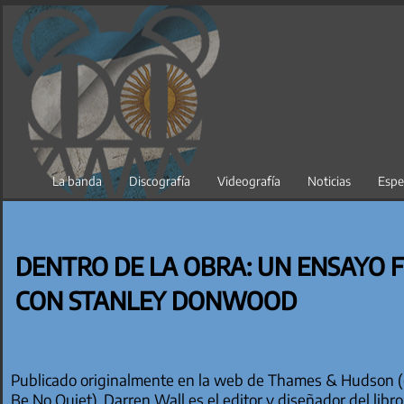
Saltar
al
contenido
La banda
Discografía
Videografía
Noticias
Espe
DENTRO DE LA OBRA: UN ENSAYO 
CON STANLEY DONWOOD
Publicado originalmente en la web de Thames & Hudson (edi
Be No Quiet). Darren Wall es el editor y diseñador del libr