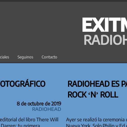
EXIT
RADIO
ciales
Seguinos
Contacto
FOTOGRÁFICO
RADIOHEAD ES P
ROCK ‘N’ ROLL
8 de octubre de 2019
Radiohead
torial del libro There Will
Ayer se realizó la ceremonia 
o Darren: tu primera
Nueva York. Solo Philip y Ed