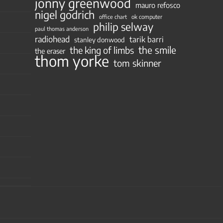
jonny greenwood
mauro refosco
nigel godrich
ok computer
office chart
philip selway
paul thomas anderson
radiohead
tarik barri
stanley donwood
the smile
the king of limbs
the eraser
thom yorke
tom skinner