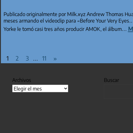
Publicado originalmente por Milk.xyz Andrew Thomas Huan
meses armando el videoclip para «Before Your Very Eyes…
m
Yorke le tomó casi tres años producir AMOK, el álbum…
PAGINACIÓN DE EN
Entradas
1
2
3
11
»
…
siguientes
Archivos
Buscar