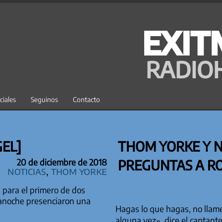
EXIT
RADIO
ciales
Seguinos
Contacto
GEL]
THOM YORKE Y N
PREGUNTAS A R
20 de diciembre de 2018
Noticias
,
Thom Yorke
 para el primero de dos
 anoche presenciaron una
Hagas lo que hagas, no llame
alguna vez», dice el cantant