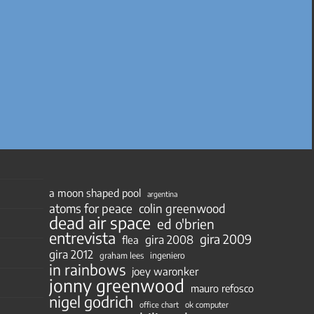
a moon shaped pool
argentina
atoms for peace
colin greenwood
dead air space
ed o'brien
entrevista
gira 2009
gira 2008
flea
gira 2012
ingeniero
graham lees
in rainbows
joey waronker
jonny greenwood
mauro refosco
nigel godrich
ok computer
office chart