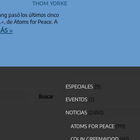
Thom Yorke
g pasó los últimos cinco
«, de Atoms for Peace. A
ás »
TRADAS
ESPECIALES
(9)
Buscar
EVENTOS
(2)
NOTICIAS
(2.650)
ATOMS FOR PEACE
(119)
COLIN GREENWOOD
(60)