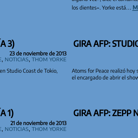
m
los dientes». Yorke está…
A 3)
GIRA AFP: STUDIO
23 de noviembre de 2013
e
,
Noticias
,
Thom Yorke
en Studio Coast de Tokio,
Atoms for Peace realizó hoy
el encargado de abrir el show
A 1)
GIRA AFP: ZEPP 
21 de noviembre de 2013
e
,
Noticias
,
Thom Yorke