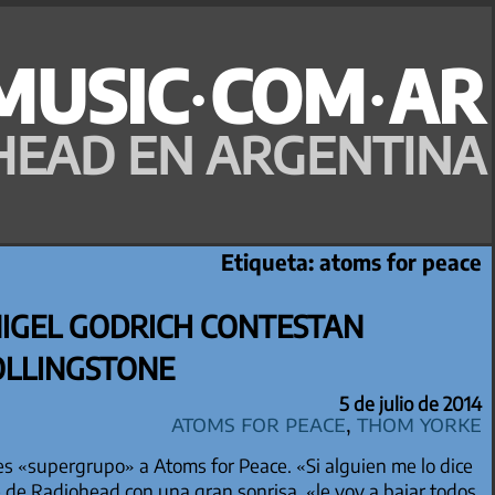
MUSIC·COM·AR
HEAD EN ARGENTINA
Etiqueta:
atoms for peace
IGEL GODRICH CONTESTAN
OLLINGSTONE
5 de julio de 2014
Atoms for Peace
,
Thom Yorke
s «supergrupo» a Atoms for Peace. «Si alguien me lo dice
e de Radiohead con una gran sonrisa, «le voy a bajar todos