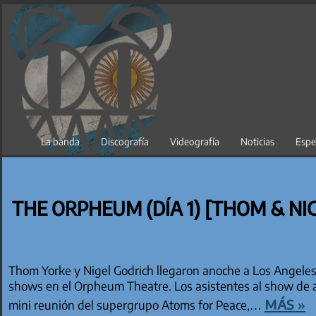
Saltar
al
contenido
La banda
Discografía
Videografía
Noticias
Espe
THE ORPHEUM (DÍA 1) [THOM & NI
Thom Yorke y Nigel Godrich llegaron anoche a Los Angeles
shows en el Orpheum Theatre. Los asistentes al show de
más »
mini reunión del supergrupo Atoms for Peace,…