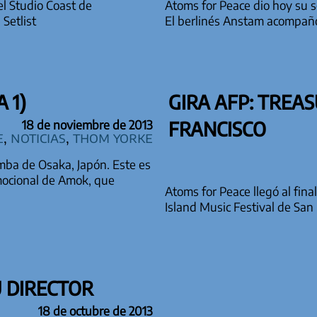
el Studio Coast de
Atoms for Peace dio hoy su 
Setlist
El berlinés Anstam acompañó 
 1)
GIRA AFP: TREAS
FRANCISCO
18 de noviembre de 2013
e
,
Noticias
,
Thom Yorke
mba de Osaka, Japón. Este es
omocional de Amok, que
Atoms for Peace llegó al fina
Island Music Festival de San 
U DIRECTOR
18 de octubre de 2013