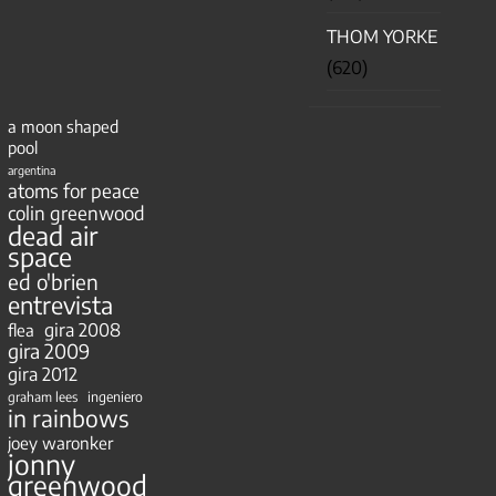
THOM YORKE
(620)
a moon shaped
pool
argentina
atoms for peace
colin greenwood
dead air
space
ed o'brien
entrevista
gira 2008
flea
gira 2009
gira 2012
ingeniero
graham lees
in rainbows
joey waronker
jonny
greenwood