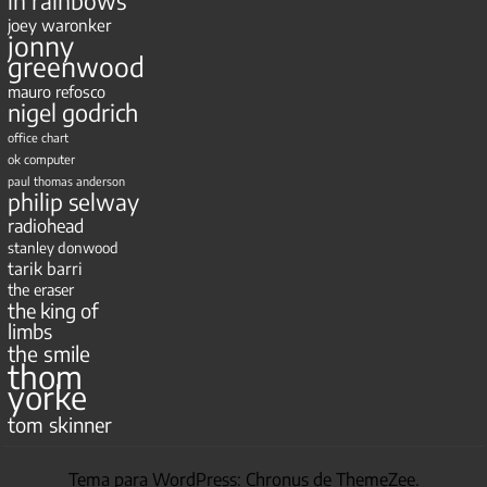
in rainbows
joey waronker
jonny
greenwood
mauro refosco
nigel godrich
office chart
ok computer
paul thomas anderson
philip selway
radiohead
stanley donwood
tarik barri
the eraser
the king of
limbs
the smile
thom
yorke
tom skinner
Tema para WordPress: Chronus de ThemeZee.