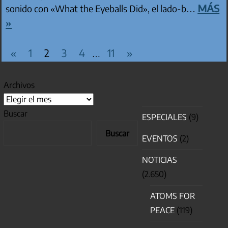
más
sonido con «What the Eyeballs Did», el lado-b…
»
PAGINACIÓN DE ENTRADAS
Entradas
Entradas
«
1
2
3
4
11
»
…
anteriores
siguientes
Archivos
Buscar
ESPECIALES
(9)
Buscar
EVENTOS
(2)
NOTICIAS
(2.650)
ATOMS FOR
PEACE
(119)