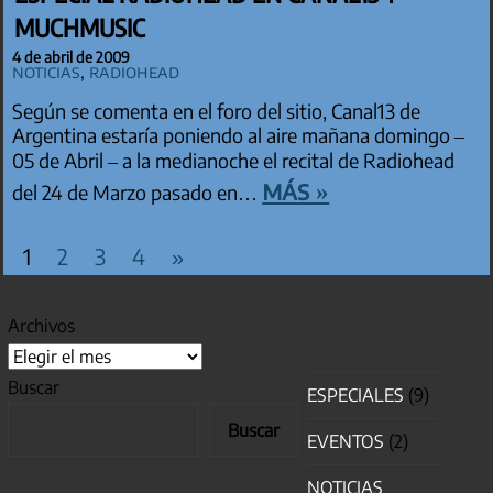
MUCHMUSIC
4 de abril de 2009
Noticias
,
Radiohead
Según se comenta en el foro del sitio, Canal13 de
Argentina estaría poniendo al aire mañana domingo –
05 de Abril – a la medianoche el recital de Radiohead
más »
del 24 de Marzo pasado en…
PAGINACIÓN DE ENTRADAS
Entradas
1
2
3
4
»
siguientes
Archivos
Buscar
ESPECIALES
(9)
Buscar
EVENTOS
(2)
NOTICIAS