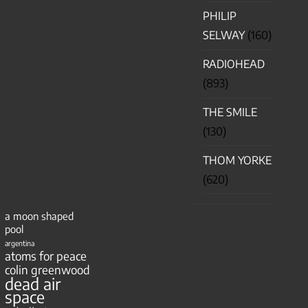
PHILIP
SELWAY
(160)
RADIOHEAD
(893)
THE SMILE
(130)
THOM YORKE
(620)
a moon shaped
pool
argentina
atoms for peace
colin greenwood
dead air
space