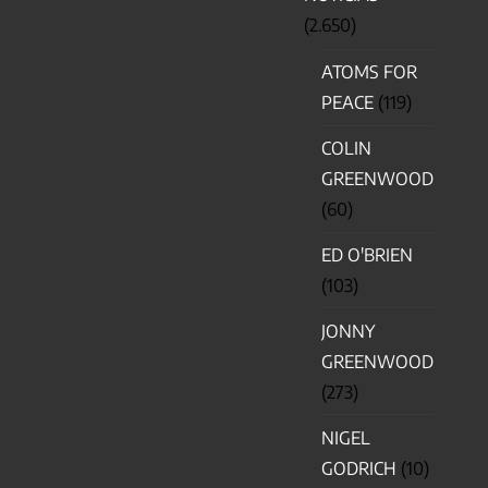
(2.650)
ATOMS FOR
PEACE
(119)
COLIN
GREENWOOD
(60)
ED O'BRIEN
(103)
JONNY
GREENWOOD
(273)
NIGEL
GODRICH
(10)