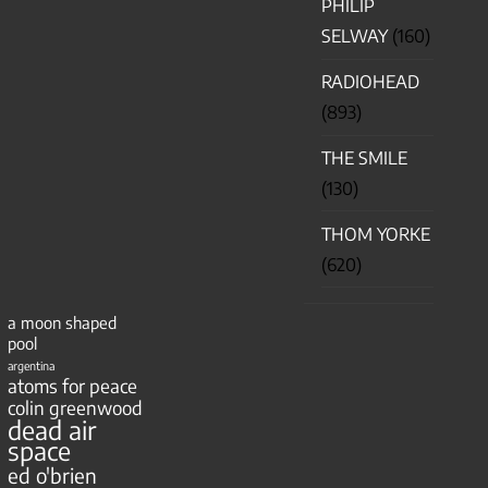
PHILIP
SELWAY
(160)
RADIOHEAD
(893)
THE SMILE
(130)
THOM YORKE
(620)
a moon shaped
pool
argentina
atoms for peace
colin greenwood
dead air
space
ed o'brien