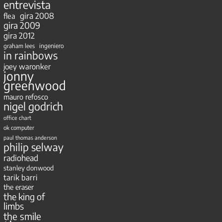
entrevista
gira 2008
flea
gira 2009
gira 2012
ingeniero
graham lees
in rainbows
joey waronker
jonny
greenwood
mauro refosco
nigel godrich
office chart
ok computer
paul thomas anderson
philip selway
radiohead
stanley donwood
tarik barri
the eraser
the king of
limbs
the smile