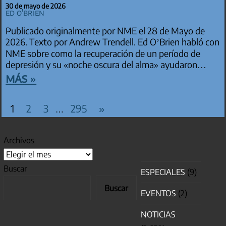
30 de mayo de 2026
Ed O'Brien
Publicado originalmente por NME el 28 de Mayo de
2026. Texto por Andrew Trendell. Ed O’Brien habló con
NME sobre como la recuperación de un período de
depresión y su «noche oscura del alma» ayudaron…
más »
PAGINACIÓN DE ENTRADAS
Entradas
1
2
3
295
»
…
siguientes
Archivos
Buscar
ESPECIALES
(9)
Buscar
EVENTOS
(2)
NOTICIAS