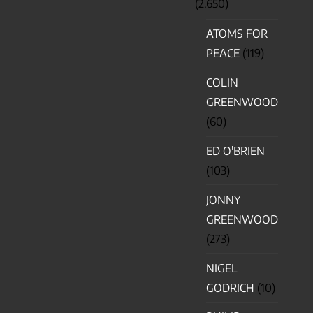
(2.650)
ATOMS FOR
PEACE
(119)
COLIN
GREENWOOD
(60)
ED O'BRIEN
(103)
JONNY
GREENWOOD
(273)
NIGEL
GODRICH
(10)