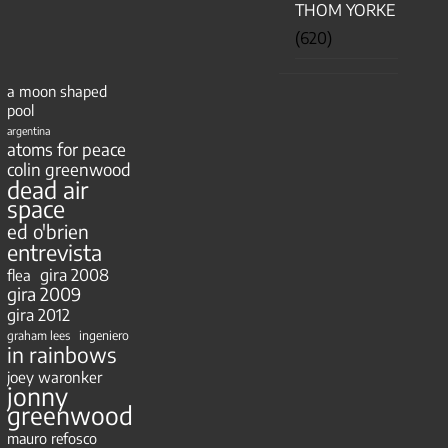
THOM YORKE
(620)
a moon shaped
pool
argentina
atoms for peace
colin greenwood
dead air
space
ed o'brien
entrevista
gira 2008
flea
gira 2009
gira 2012
ingeniero
graham lees
in rainbows
joey waronker
jonny
greenwood
mauro refosco