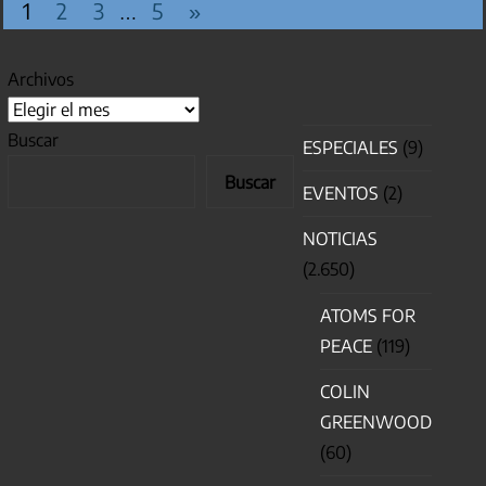
Entradas
1
2
3
5
»
…
siguientes
Archivos
Buscar
ESPECIALES
(9)
Buscar
EVENTOS
(2)
NOTICIAS
(2.650)
ATOMS FOR
PEACE
(119)
COLIN
GREENWOOD
(60)