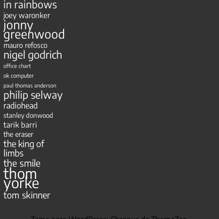
in rainbows
joey waronker
jonny
greenwood
mauro refosco
nigel godrich
office chart
ok computer
paul thomas anderson
philip selway
radiohead
stanley donwood
tarik barri
the eraser
the king of
limbs
the smile
thom
yorke
tom skinner