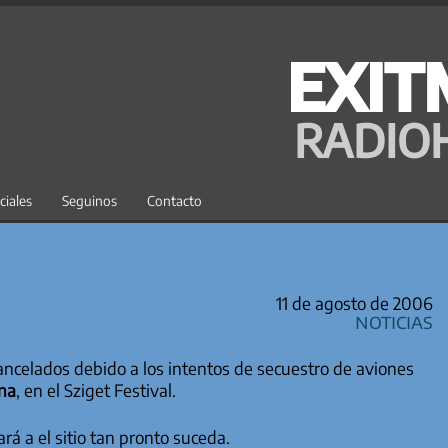
EXIT
RADIO
ciales
Seguinos
Contacto
11 de agosto de 2006
Noticias
ancelados debido a los intentos de secuestro de aviones
na
, en el Sziget Festival.
rá a el sitio tan pronto suceda.