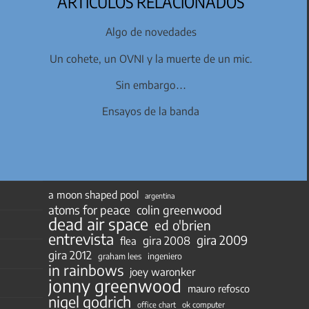
ARTÍCULOS RELACIONADOS
Algo de novedades
Un cohete, un OVNI y la muerte de un mic.
Sin embargo…
Ensayos de la banda
a moon shaped pool
argentina
atoms for peace
colin greenwood
dead air space
ed o'brien
entrevista
gira 2009
gira 2008
flea
gira 2012
ingeniero
graham lees
in rainbows
joey waronker
jonny greenwood
mauro refosco
nigel godrich
ok computer
office chart