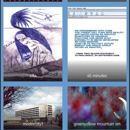
zilla
45 minutes
modernity1
greenyellow mountain sm