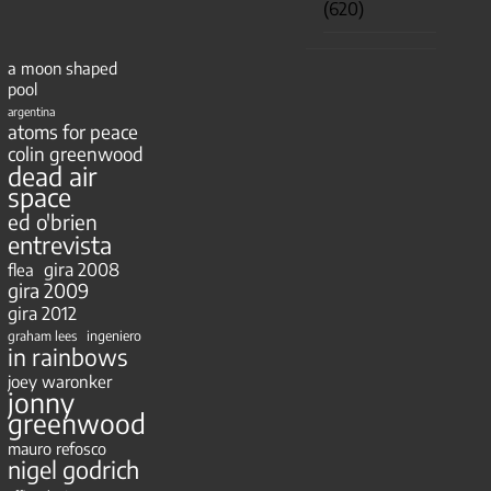
(620)
a moon shaped
pool
argentina
atoms for peace
colin greenwood
dead air
space
ed o'brien
entrevista
gira 2008
flea
gira 2009
gira 2012
ingeniero
graham lees
in rainbows
joey waronker
jonny
greenwood
mauro refosco
nigel godrich