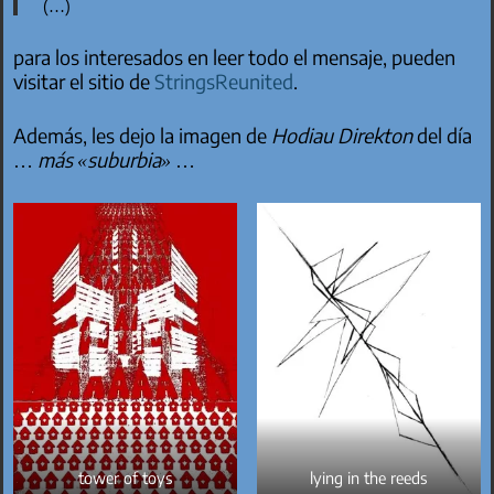
(…)
para los interesados en leer todo el mensaje, pueden
visitar el sitio de
StringsReunited
.
Además, les dejo la imagen de
Hodiau Direkton
del día
…
más «suburbia»
…
tower of toys
lying in the reeds