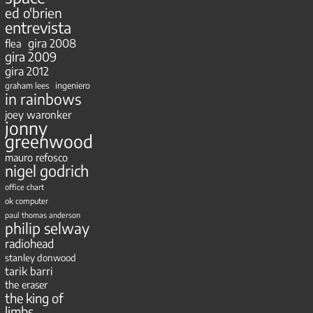
ed o'brien
entrevista
gira 2008
flea
gira 2009
gira 2012
ingeniero
graham lees
in rainbows
joey waronker
jonny
greenwood
mauro refosco
nigel godrich
office chart
ok computer
paul thomas anderson
philip selway
radiohead
stanley donwood
tarik barri
the eraser
the king of
limbs