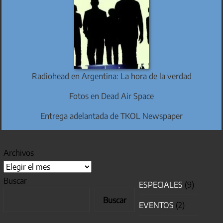
Radiohead en Argentina: La hora de la verdad
Fotos en Dead Air Space
Entrega adelantada de TKOL Newspaper
Archivos
Buscar
ESPECIALES
(9)
Buscar
EVENTOS
(2)