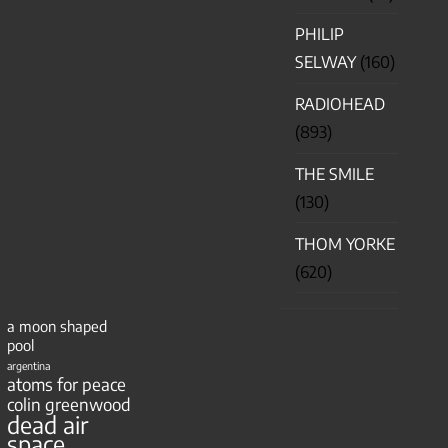
PHILIP
SELWAY
(160)
RADIOHEAD
(893)
THE SMILE
(130)
THOM YORKE
(620)
a moon shaped
pool
argentina
atoms for peace
colin greenwood
dead air
space