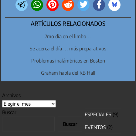
ARTÍCULOS RELACIONADOS
7mo dia en el limbo…
Se acerca el día … más preparativos
Problemas inalámbricos en Boston
Graham habla del KB Hall
Archivos
Buscar
ESPECIALES
(9)
Buscar
EVENTOS
(2)