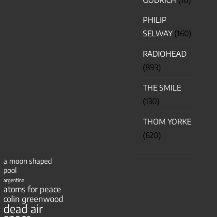
PHILIP
SELWAY
(160)
RADIOHEAD
(893)
THE SMILE
(130)
THOM YORKE
(620)
a moon shaped
pool
argentina
atoms for peace
colin greenwood
dead air