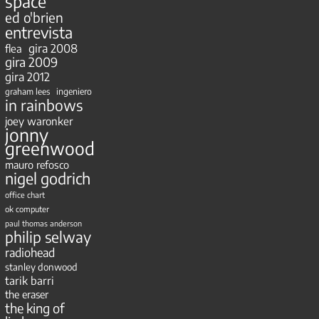
space
ed o'brien
entrevista
gira 2008
flea
gira 2009
gira 2012
ingeniero
graham lees
in rainbows
joey waronker
jonny
greenwood
mauro refosco
nigel godrich
office chart
ok computer
paul thomas anderson
philip selway
radiohead
stanley donwood
tarik barri
the eraser
the king of