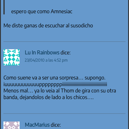
espero que como Amnesiac
Me diste ganas de escuchar al susodicho
Lu In Rainbows
dice:
23/04/2010 a las 4:52 pm
Como suene va a ser una sorpresa… supongo.
iuuuuuuuuuuuuppppppppiiiiiiiiiiiiiiiiiiiiiiiiiiiiiiiiiiiiiii
Menos mal… ya lo veia al Thom de gira con su otra
banda, dejandolos de lado a los chicos….
MacMarius
dice: