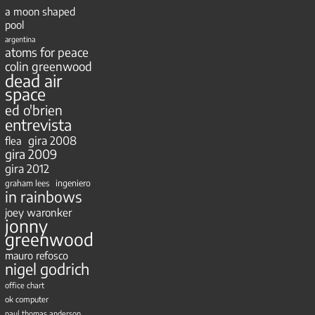
a moon shaped
pool
argentina
atoms for peace
colin greenwood
dead air
space
ed o'brien
entrevista
gira 2008
flea
gira 2009
gira 2012
ingeniero
graham lees
in rainbows
joey waronker
jonny
greenwood
mauro refosco
nigel godrich
office chart
ok computer
paul thomas anderson