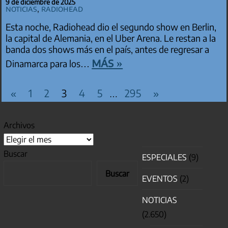
9 de diciembre de 2025
Noticias
,
Radiohead
Esta noche, Radiohead dio el segundo show en Berlin,
la capital de Alemania, en el Uber Arena. Le restan a la
banda dos shows más en el país, antes de regresar a
más »
Dinamarca para los…
PAGINACIÓN DE ENTRADAS
Entradas
Entradas
«
1
2
3
4
5
295
»
…
anteriores
siguientes
Archivos
Buscar
ESPECIALES
(9)
Buscar
EVENTOS
(2)
NOTICIAS
(2.650)