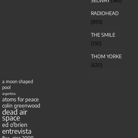
SELWAY
(160)
RADIOHEAD
(893)
THE SMILE
(130)
THOM YORKE
(620)
a moon shaped
pool
argentina
atoms for peace
colin greenwood
dead air
space
ed o'brien
entrevista
gira 2008