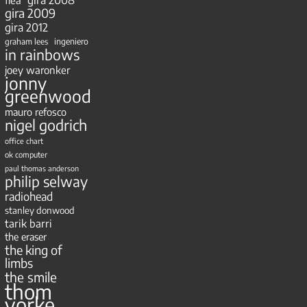
flea
gira 2009
gira 2012
ingeniero
graham lees
in rainbows
joey waronker
jonny
greenwood
mauro refosco
nigel godrich
office chart
ok computer
paul thomas anderson
philip selway
radiohead
stanley donwood
tarik barri
the eraser
the king of
limbs
the smile
thom
yorke