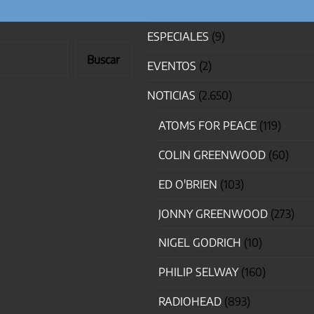
ESPECIALES
(9)
Buscar
EVENTOS
(2)
NOTICIAS
(2.650)
ATOMS FOR PEACE
(119)
COLIN GREENWOOD
(60)
ED O'BRIEN
(103)
JONNY GREENWOOD
(273)
NIGEL GODRICH
(10)
PHILIP SELWAY
(160)
RADIOHEAD
(893)