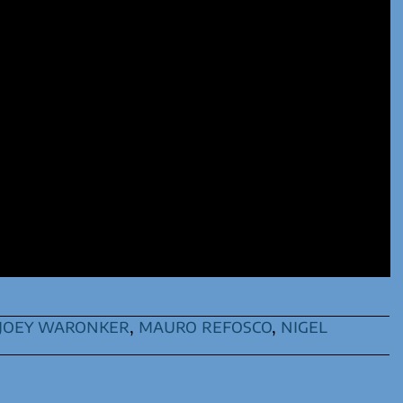
joey waronker
,
mauro refosco
,
nigel