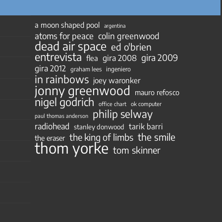
a moon shaped pool
argentina
atoms for peace
colin greenwood
dead air space
ed o'brien
entrevista
gira 2009
gira 2008
flea
gira 2012
ingeniero
graham lees
in rainbows
joey waronker
jonny greenwood
mauro refosco
nigel godrich
ok computer
office chart
philip selway
paul thomas anderson
radiohead
tarik barri
stanley donwood
the smile
the king of limbs
the eraser
thom yorke
tom skinner