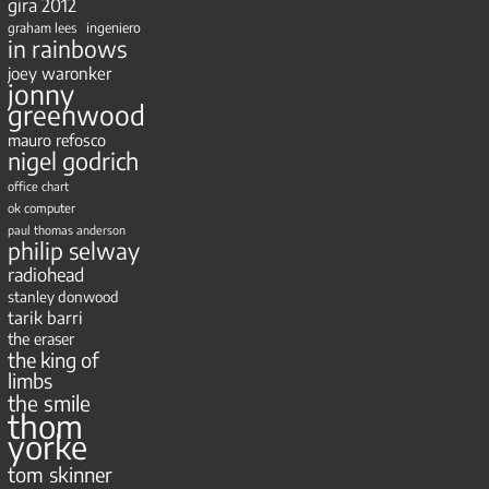
gira 2012
ingeniero
graham lees
in rainbows
joey waronker
jonny
greenwood
mauro refosco
nigel godrich
office chart
ok computer
paul thomas anderson
philip selway
radiohead
stanley donwood
tarik barri
the eraser
the king of
limbs
the smile
thom
yorke
tom skinner