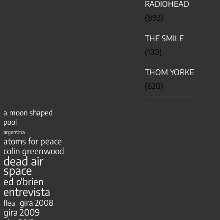
RADIOHEAD
(893)
THE SMILE
(130)
THOM YORKE
(620)
a moon shaped
pool
argentina
atoms for peace
colin greenwood
dead air
space
ed o'brien
entrevista
gira 2008
flea
gira 2009