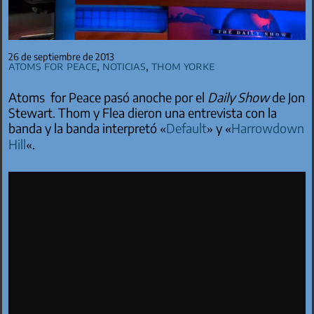
26 de septiembre de 2013
Atoms for Peace
,
Noticias
,
Thom Yorke
Atoms for Peace pasó anoche por el
Daily Show
de Jon
Stewart. Thom y Flea dieron una entrevista con la
banda y la banda interpretó «
Default
» y «
Harrowdown
Hill
«.