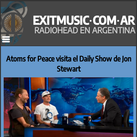
Saltar
al
EXITMUSIC·COM·AR
contenido
RADIOHEAD EN ARGENTINA
Atoms for Peace visita el Daily Show de Jon
Stewart