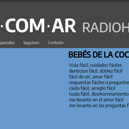
C·COM·AR
RADIOH
speciales
Seguinos
Contacto
BEBÉS DE LA CO
Vida fácil, cuidados fáciles
denticion fácil, doblez fácil
fácil de oir, amor fácil
respuestas fáciles a preguntas
caida fácil, arreglo fácil
ruido fácil, desmoronamiento
me levanto en el amor fácil
me levanto en las preguntas f