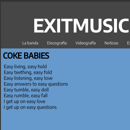
EXITMUSI
La banda
Discografía
Videografía
Noticias
E
COKE BABIES
Easy living, easy hold
Easy teething, easy fold
Easy listening, easy love
Easy answers to easy questions
Easy tumble, easy doll
Easy rumble, easy fall
I get up on easy love
I get up on easy questions