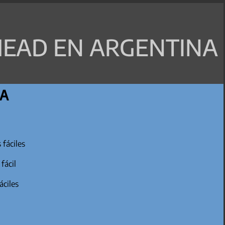
EAD EN ARGENTINA
CA
 fáciles
 fácil
áciles