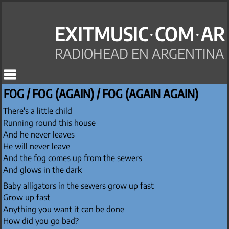
EXITMUSIC·COM·AR
RADIOHEAD EN ARGENTINA
FOG / FOG (AGAIN) / FOG (AGAIN AGAIN)
There's a little child
Running round this house
And he never leaves
He will never leave
And the fog comes up from the sewers
And glows in the dark
Baby alligators in the sewers grow up fast
Grow up fast
Anything you want it can be done
How did you go bad?