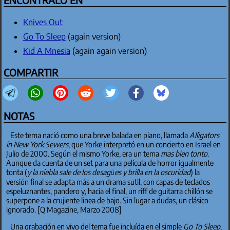
ENCONTRALO EN
Knives Out
Go To Sleep
(again version)
Kid A Mnesia
(again again version)
COMPARTIR
NOTAS
Este tema nació como una breve balada en piano, llamada
Alligators
in New York Sewers
, que Yorke interpretó en un concierto en Israel en
Julio de 2000. Según el mismo Yorke, era un tema
mas bien tonto
.
Aunque da cuenta de un set para una película de horror igualmente
tonta (
y la niebla sale de los desagües y brilla en la oscuridad
) la
versión final se adapta más a un drama sutil, con capas de teclados
espeluznantes, pandero y, hacia el final, un riff de guitarra chillón se
superpone a la crujiente linea de bajo. Sin lugar a dudas, un clásico
ignorado. [Q Magazine, Marzo 2008]
Una grabación en vivo del tema fue incluída en el simple
Go To Sleep
,