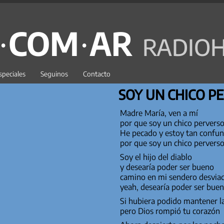
C·COM·AR
RADIOH
speciales
Seguinos
Contacto
SOY UN CHICO P
Madre María, ven a mí
por que soy un chico pervers
He pecado y estoy tan confu
por que soy un chico pervers
Soy el hijo del diablo
y desearía poder ser bueno
camino en mi sendero desvi
yeah, desearía poder ser bue
Si hubiera podido mantener 
pero Dios rompió tu corazón