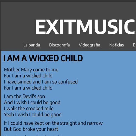
EXITMUSI
La banda
Discografía
Videografía
Noticias
E
I AM A WICKED CHILD
Mother Mary come to me
For I am a wicked child
I have sinned and I am so confused
For I am a wicked child
I am the Devil's son
And I wish I could be good
I walk the crooked mile
Yeah I wish I could be good
If I could have kept on the straight and narrow
But God broke your heart