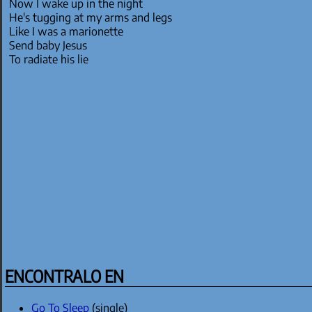
Now I wake up in the night
He's tugging at my arms and legs
Like I was a marionette
Send baby Jesus
To radiate his lie
ENCONTRALO EN
Go To Sleep
(single)