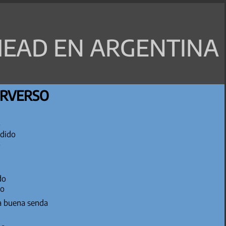
EAD EN ARGENTINA
ERVERSO
o
ndido
o
ado
no
la buena senda