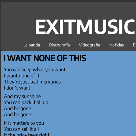
EXITMUSI
La banda
Discografía
Videografía
Noticias
E
I WANT NONE OF THIS
You can keep what you want
I want none of it
They’re just bad memories
I don’t want
And my sunshine
You can pack it all up
And be gone
And be gone
If it matters to you
You can sell it all
If the price feels right