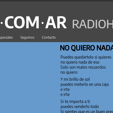
C·COM·AR
RADIOH
speciales
Seguinos
Contacto
NO QUIERO NADA
Puedes quedartelo si quieres
no quiero nada de eso
Solo son malos recuerdos
no quiero
Y mi brillo de sol
puedes meterlo en una caja
e irte
e irte
Si te importa a ti
puedes venderlo todo
Si sientes que es un buen pre