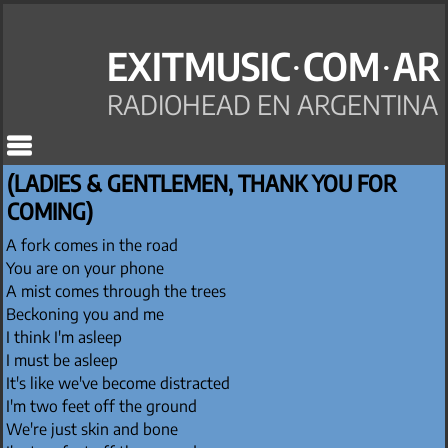
EXITMUSIC·COM·AR
RADIOHEAD EN ARGENTINA
(LADIES & GENTLEMEN, THANK YOU FOR
COMING)
A fork comes in the road
You are on your phone
A mist comes through the trees
Beckoning you and me
I think I'm asleep
I must be asleep
It's like we've become distracted
I'm two feet off the ground
We're just skin and bone