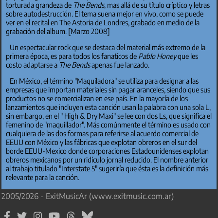
torturada grandeza de
The Bends
, mas allá de su título críptico y letras
sobre autodestrucción. El tema suena mejor en vivo, como se puede
ver en el recital en The Astoria de Londres, grabado en medio de la
grabación del album. [Marzo 2008]
Un espectacular rock que se destaca del material más extremo de la
primera época, es para todos los fanaticos de
Pablo Honey
que les
costo adaptarse a
The Bends
apenas fue lanzado.
En México, el término "Maquiladora" se utiliza para designar a las
empresas que importan materiales sin pagar aranceles, siendo que sus
productos no se comercializan en ese país. En la mayoría de los
lanzamientos que incluyen esta canción usan la palabra con una sola L,
sin embargo, en el " High & Dry Maxi" se lee con dos Ls, que significa el
femenino de "maquillador". Más comúnmente el término es usado con
cualquiera de las dos formas para referirse al acuerdo comercial de
EEUU con México y las fábricas que explotan obreros en el sur del
borde EEUU-Mexico donde corporaciones Estadounidenses explotan
obreros mexicanos por un ridículo jornal reducido. El nombre anterior
al trabajo titulado "Interstate 5" sugeriría que ésta es la definición más
relevante para la canción.
2005/2026 - ExitMusicAr (www.exitmusic.com.ar)