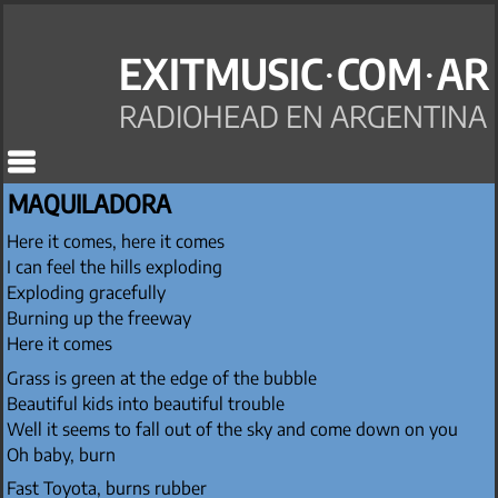
EXITMUSIC·COM·AR
RADIOHEAD EN ARGENTINA
MAQUILADORA
Here it comes, here it comes
I can feel the hills exploding
Exploding gracefully
Burning up the freeway
Here it comes
Grass is green at the edge of the bubble
Beautiful kids into beautiful trouble
Well it seems to fall out of the sky and come down on you
Oh baby, burn
Fast Toyota, burns rubber