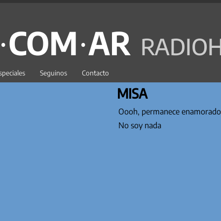
C·COM·AR
RADIOH
speciales
Seguinos
Contacto
MISA
Oooh, permanece enamorado
No soy nada