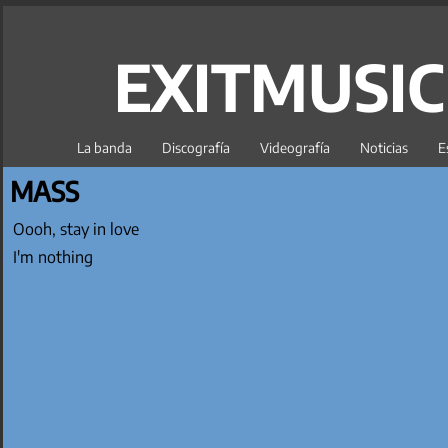
EXITMUSI
La banda
Discografía
Videografía
Noticias
E
MASS
Oooh, stay in love
I'm nothing