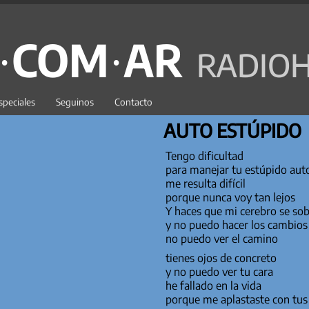
C·COM·AR
RADIOH
speciales
Seguinos
Contacto
AUTO ESTÚPIDO
Tengo dificultad
para manejar tu estúpido aut
me resulta difícil
porque nunca voy tan lejos
Y haces que mi cerebro se so
y no puedo hacer los cambios
no puedo ver el camino
tienes ojos de concreto
y no puedo ver tu cara
he fallado en la vida
porque me aplastaste con tu