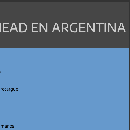
EAD EN ARGENTINA
o
brecargue
s manos