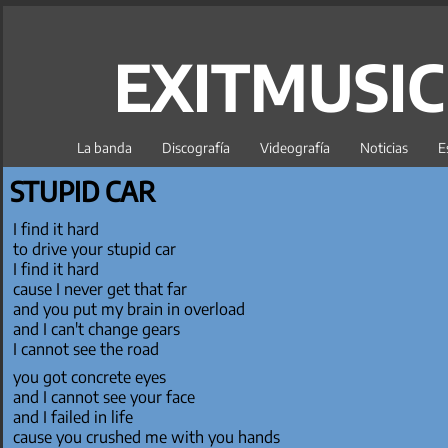
EXITMUSI
La banda
Discografía
Videografía
Noticias
E
STUPID CAR
I find it hard
to drive your stupid car
I find it hard
cause I never get that far
and you put my brain in overload
and I can't change gears
I cannot see the road
you got concrete eyes
and I cannot see your face
and I failed in life
cause you crushed me with you hands