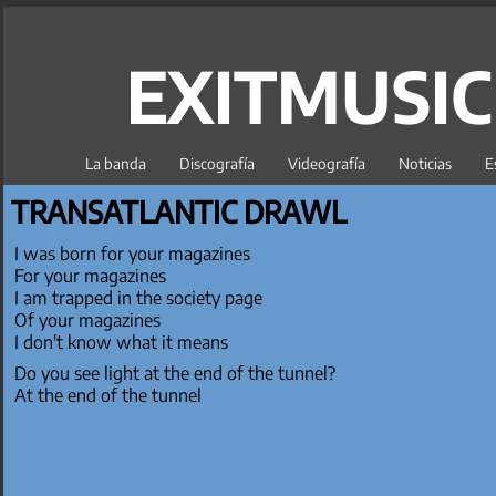
EXITMUSI
La banda
Discografía
Videografía
Noticias
E
TRANSATLANTIC DRAWL
I was born for your magazines
For your magazines
I am trapped in the society page
Of your magazines
I don't know what it means
Do you see light at the end of the tunnel?
At the end of the tunnel