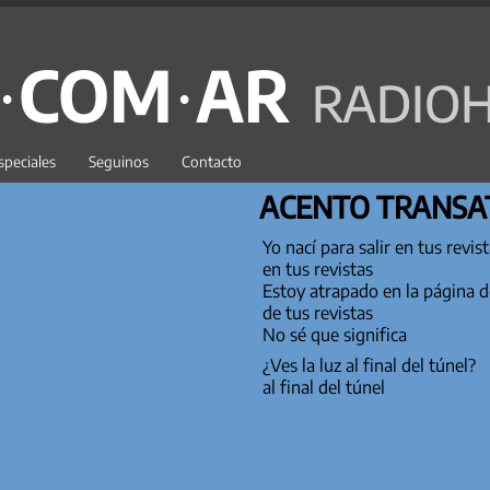
C·COM·AR
RADIOH
speciales
Seguinos
Contacto
ACENTO TRANSA
Yo nací para salir en tus revis
en tus revistas
Estoy atrapado en la página d
de tus revistas
No sé que significa
¿Ves la luz al final del túnel?
al final del túnel