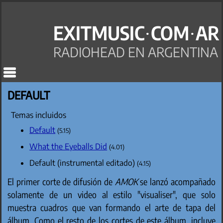
EXITMUSIC·COM·AR
RADIOHEAD EN ARGENTINA
DEFAULT
Default
(5.15)
What the Eyeballs Did
(4.01)
Default (instrumental editado)
(4.15)
El primer corte de difusión de
AMOK
se lanzó acompañado
solamente de un video al estilo "visualiser", que solo
muestra cuadros que van formando el arte de tapa del
álbum. Como el resto de los cortes de este álbum, incluye