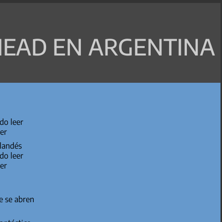
EAD EN ARGENTINA
do leer
er
rlandés
do leer
er
e se abren