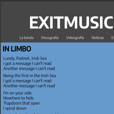
EXITMUSI
La banda
Discografía
Videografía
Noticias
E
IN LIMBO
Lundy, Fastnet, Irish Sea
I got a message I can't read
Another message I can't read
Being the first in the Irish Sea
I got a message I can't read
Another message I can't read
I'm on your side
Nowhere to hide
Trapdoors that open
I spiral down