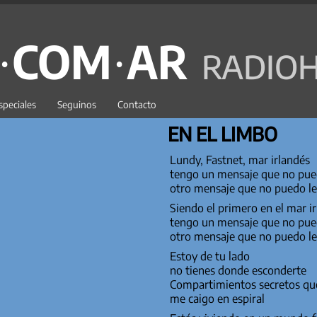
C·COM·AR
RADIOH
speciales
Seguinos
Contacto
EN EL LIMBO
Lundy, Fastnet, mar irlandés
tengo un mensaje que no pue
otro mensaje que no puedo le
Siendo el primero en el mar i
tengo un mensaje que no pue
otro mensaje que no puedo le
Estoy de tu lado
no tienes donde esconderte
Compartimientos secretos qu
me caigo en espiral