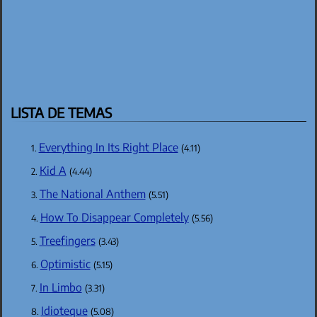
LISTA DE TEMAS
Everything In Its Right Place
(4.11)
Kid A
(4.44)
The National Anthem
(5.51)
How To Disappear Completely
(5.56)
Treefingers
(3.43)
Optimistic
(5.15)
In Limbo
(3.31)
Idioteque
(5.08)