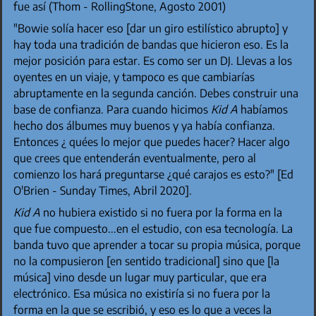
fue así (Thom - RollingStone, Agosto 2001)
"Bowie solía hacer eso [dar un giro estilístico abrupto] y
hay toda una tradición de bandas que hicieron eso. Es la
mejor posición para estar. Es como ser un DJ. Llevas a los
oyentes en un viaje, y tampoco es que cambiarías
abruptamente en la segunda canción. Debes construir una
base de confianza. Para cuando hicimos
Kid A
habíamos
hecho dos álbumes muy buenos y ya había confianza.
Entonces ¿ quées lo mejor que puedes hacer? Hacer algo
que crees que entenderán eventualmente, pero al
comienzo los hará preguntarse ¿qué carajos es esto?" [Ed
O'Brien - Sunday Times, Abril 2020].
Kid A
no hubiera existido si no fuera por la forma en la
que fue compuesto...en el estudio, con esa tecnología. La
banda tuvo que aprender a tocar su propia música, porque
no la compusieron [en sentido tradicional] sino que [la
música] vino desde un lugar muy particular, que era
electrónico. Esa música no existiría si no fuera por la
forma en la que se escribió, y eso es lo que a veces la