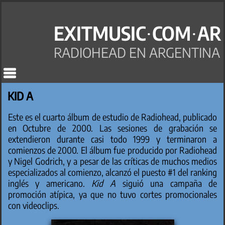
EXITMUSIC·COM·AR
RADIOHEAD EN ARGENTINA
KID A
Este es el cuarto álbum de estudio de Radiohead, publicado
en Octubre de 2000. Las sesiones de grabación se
extendieron durante casi todo 1999 y terminaron a
comienzos de 2000. El álbum fue producido por Radiohead
y Nigel Godrich, y a pesar de las críticas de muchos medios
especializados al comienzo, alcanzó el puesto #1 del ranking
inglés y americano.
Kid A
siguió una campaña de
promoción atípica, ya que no tuvo cortes promocionales
con videoclips.