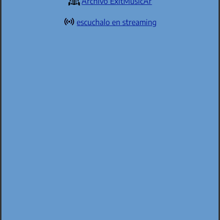
Archivo ExitMusicAr
escuchalo en streaming