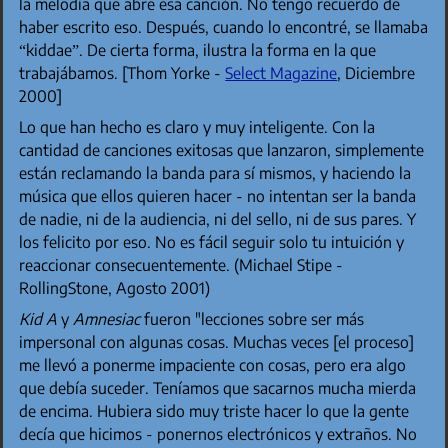
la melodía que abre esa canción. No tengo recuerdo de
haber escrito eso. Después, cuando lo encontré, se llamaba
“kiddae”. De cierta forma, ilustra la forma en la que
trabajábamos. [Thom Yorke -
Select Magazine
, Diciembre
2000]
Lo que han hecho es claro y muy inteligente. Con la
cantidad de canciones exitosas que lanzaron, simplemente
están reclamando la banda para sí mismos, y haciendo la
música que ellos quieren hacer - no intentan ser la banda
de nadie, ni de la audiencia, ni del sello, ni de sus pares. Y
los felicito por eso. No es fácil seguir solo tu intuición y
reaccionar consecuentemente. (Michael Stipe -
RollingStone, Agosto 2001)
Kid A
y
Amnesiac
fueron "lecciones sobre ser más
impersonal con algunas cosas. Muchas veces [el proceso]
me llevó a ponerme impaciente con cosas, pero era algo
que debía suceder. Teníamos que sacarnos mucha mierda
de encima. Hubiera sido muy triste hacer lo que la gente
decía que hicimos - ponernos electrónicos y extraños. No