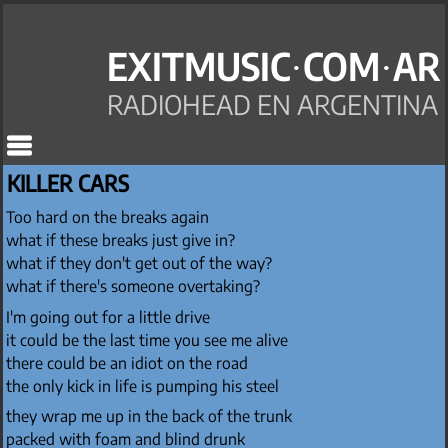
EXITMUSIC·COM·AR
RADIOHEAD EN ARGENTINA
KILLER CARS
Too hard on the breaks again
what if these breaks just give in?
what if they don't get out of the way?
what if there's someone overtaking?
I'm going out for a little drive
it could be the last time you see me alive
there could be an idiot on the road
the only kick in life is pumping his steel
they wrap me up in the back of the trunk
packed with foam and blind drunk