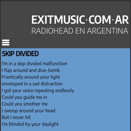
EXITMUSIC·COM·AR
RADIOHEAD EN ARGENTINA
SKIP DIVIDED
I'm in a skip divided malfunction
I flap around and dive-bomb
Frantically around your light
enveloped in a sad distraction
I got your voice repeating endlessly
Could you guide me in
Could you smother me
I swoop around your head
But I never hit
I'm blinded by your daylight