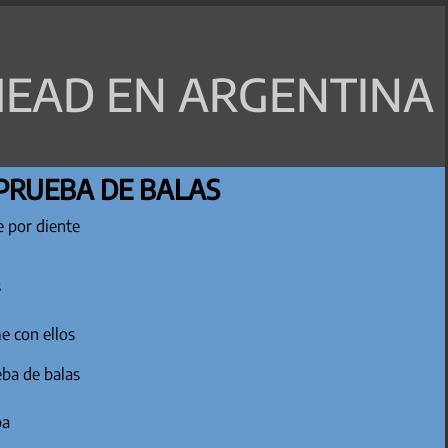
EAD EN ARGENTINA
 PRUEBA DE BALAS
 por diente
s
me con ellos
eba de balas
ba