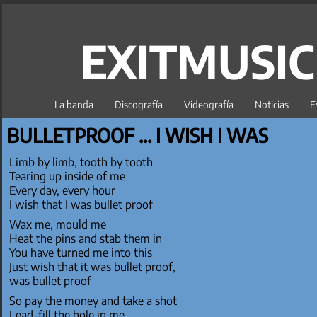
EXITMUSI
La banda
Discografía
Videografía
Noticias
E
BULLETPROOF ... I WISH I WAS
Limb by limb, tooth by tooth
Tearing up inside of me
Every day, every hour
I wish that I was bullet proof
Wax me, mould me
Heat the pins and stab them in
You have turned me into this
Just wish that it was bullet proof,
was bullet proof
So pay the money and take a shot
Lead-fill the hole in me