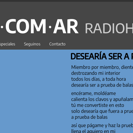
C·COM·AR
RADIOH
speciales
Seguinos
Contacto
DESEARÍA SER A
Miembro por miembro, diente
destrozando mi interior
todos los días, a toda hora
desearía ser a prueba de bala
encérame, moldéame
calienta los clavos y apuñala
tú me convertiste en esto
solo desearía que fuera a pru
a prueba de balas
así que págame y haz la prue
llena el agujero en mi