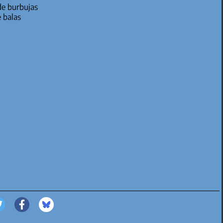
 de burbujas
e balas