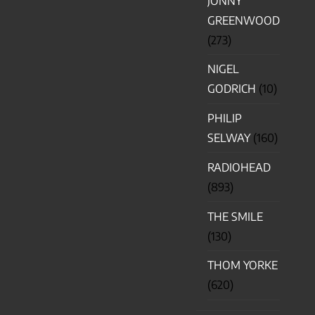
JONNY
GREENWOOD
(273)
NIGEL
GODRICH
(10)
PHILIP
SELWAY
(160)
RADIOHEAD
(893)
THE SMILE
(130)
THOM YORKE
(620)