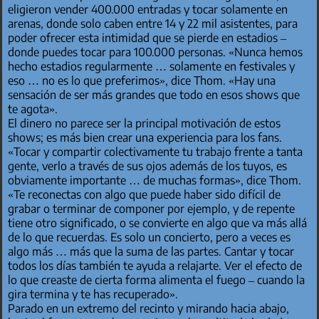
eligieron vender 400.000 entradas y tocar solamente en
arenas, donde solo caben entre 14 y 22 mil asistentes, para
poder ofrecer esta intimidad que se pierde en estadios –
donde puedes tocar para 100.000 personas. «Nunca hemos
hecho estadios regularmente … solamente en festivales y
eso … no es lo que preferimos», dice Thom. «Hay una
sensación de ser más grandes que todo en esos shows que
te agota».
El dinero no parece ser la principal motivación de estos
shows; es más bien crear una experiencia para los fans.
«Tocar y compartir colectivamente tu trabajo frente a tanta
gente, verlo a través de sus ojos además de los tuyos, es
obviamente importante … de muchas formas», dice Thom.
«Te reconectas con algo que puede haber sido difícil de
grabar o terminar de componer por ejemplo, y de repente
tiene otro significado, o se convierte en algo que va más allá
de lo que recuerdas. Es solo un concierto, pero a veces es
algo más … más que la suma de las partes. Cantar y tocar
todos los días también te ayuda a relajarte. Ver el efecto de
lo que creaste de cierta forma alimenta el fuego – cuando la
gira termina y te has recuperado».
Parado en un extremo del recinto y mirando hacia abajo,