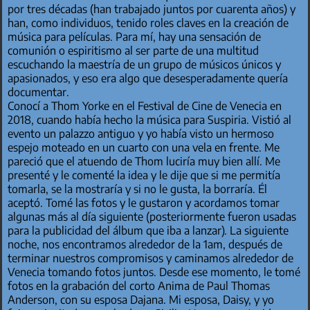
por tres décadas (han trabajado juntos por cuarenta años) y
han, como individuos, tenido roles claves en la creación de
música para películas. Para mí, hay una sensación de
comunión o espiritismo al ser parte de una multitud
escuchando la maestría de un grupo de músicos únicos y
apasionados, y eso era algo que desesperadamente quería
documentar.
Conocí a Thom Yorke en el Festival de Cine de Venecia en
2018, cuando había hecho la música para Suspiria. Vistió al
evento un palazzo antiguo y yo había visto un hermoso
espejo moteado en un cuarto con una vela en frente. Me
pareció que el atuendo de Thom luciría muy bien allí. Me
presenté y le comenté la idea y le dije que si me permitía
tomarla, se la mostraría y si no le gusta, la borraría. Él
aceptó. Tomé las fotos y le gustaron y acordamos tomar
algunas más al día siguiente (posteriormente fueron usadas
para la publicidad del álbum que iba a lanzar). La siguiente
noche, nos encontramos alrededor de la 1am, después de
terminar nuestros compromisos y caminamos alrededor de
Venecia tomando fotos juntos. Desde ese momento, le tomé
fotos en la grabación del corto Anima de Paul Thomas
Anderson, con su esposa Dajana. Mi esposa, Daisy, y yo