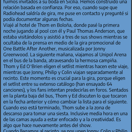
fuimos invitados a su boda en Sicilia. Hemos construido una
relación basada en confianza. Por eso, cuando supe que
Radiohead saldría de gira, me puse en contacto y pregunté si
podía documentar algunas fechas.
Viajé al hotel de Thom en Boloña, donde pasé la primera
noche jugando al pool con él y Paul Thomas Anderson, que
estaba visitándolos y asistió a tres de sus shows mientras se
ocultaba de la prensa en medio de la gira promocional de
One Battle After Another, musicalizada por Jonny
Greenwood. La siguiente mañana, viajamos al Unipol Arena
en el bus de la banda, atravesando la hermosa campiña.
Thom y Ed O’Brien eligen el setlist mientras hacen este viaje,
mientras que Jonny, Philip y Colin viajan separadamente al
recinto. Este momento es crucial para la gira, porque eligen
el setlist entre su extenso catálogo (han ensayado 64
canciones), y los fans intentan predecirlas en foros. Sentados
en la planta baja del bus, Thom y Ed discuten lo que tocaron
en la fecha anterior y cómo cambiar la lista para el siguiente.
Cuando eso está terminado, Thom sube a la zona de
descanso para tomar una siesta. Inclusive media hora en una
de las camas ayuda a estar enfocado y a la creatividad. Es
algo que hace nuevamente antes del show.
Cuando llegamos al recinto, se nos unen Jonny, Colin y Philip