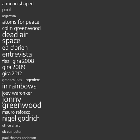
a moon shaped
pool
argentina
atoms for peace
colin greenwood
dead air
space
ed o'brien
entrevista
gira 2008
flea
gira 2009
gira 2012
ingeniero
graham lees
in rainbows
joey waronker
jonny
greenwood
mauro refosco
nigel godrich
office chart
ok computer
paul thomas anderson