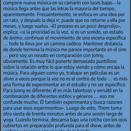
compone nueva música en su camarín con luces bajas – la
música llega antes que las letras la mayoría del tiempo,
aparentemente. Frecuentemente, se enfoca en una idea por
un rato, y después la deja ir; puede que no retorne a ella por
meses, y luego vuelva. «El proceso es un poco desprolijo»,
explica; «si la prioridad es la voz, si es un sonido, un estado
de ánimo, continuar el movimiento de una escena específica
… todo te lleva por un camino caótico. Mantener distancia
de donde termina la música me parece importante en el cine
… pero soy un novato en comparación con Jonny,
obviamente. Es muy fácil ponerte demasiado puntilloso
sobre la relación entre lo que estoy viendo y cómo encaja la
música. Para alguien como yo, trabajar en películas es un
alivio a veces porque la voz no es el centro de todo … es más
una forma de experimentar en el estudio y no ser específico.
Para Jonny es diferente; él es más talentoso y versátil en la
combinación de diferentes estilos y géneros … eso me
confunde mucho. Él también experimenta y busca razones
para usar esos experimentos». Luego de esto, Thom toma
otra siesta de treinta minutos antes de una sesión larga de
yoga. Cuando termina, descansa bajo una colcha con los ojos
cubiertos en preparación profunda para el show, antes de