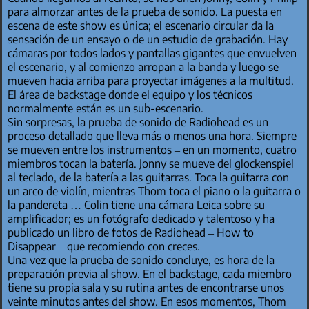
para almorzar antes de la prueba de sonido. La puesta en
escena de este show es única; el escenario circular da la
sensación de un ensayo o de un estudio de grabación. Hay
cámaras por todos lados y pantallas gigantes que envuelven
el escenario, y al comienzo arropan a la banda y luego se
mueven hacia arriba para proyectar imágenes a la multitud.
El área de backstage donde el equipo y los técnicos
normalmente están es un sub-escenario.
Sin sorpresas, la prueba de sonido de Radiohead es un
proceso detallado que lleva más o menos una hora. Siempre
se mueven entre los instrumentos – en un momento, cuatro
miembros tocan la batería. Jonny se mueve del glockenspiel
al teclado, de la batería a las guitarras. Toca la guitarra con
un arco de violín, mientras Thom toca el piano o la guitarra o
la pandereta … Colin tiene una cámara Leica sobre su
amplificador; es un fotógrafo dedicado y talentoso y ha
publicado un libro de fotos de Radiohead – How to
Disappear – que recomiendo con creces.
Una vez que la prueba de sonido concluye, es hora de la
preparación previa al show. En el backstage, cada miembro
tiene su propia sala y su rutina antes de encontrarse unos
veinte minutos antes del show. En esos momentos, Thom