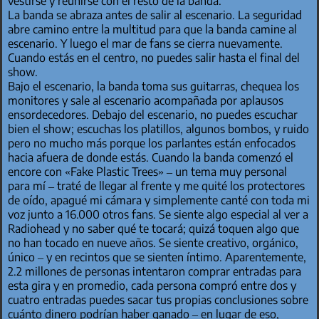
vestirse y reunirse con el resto de la banda.
La banda se abraza antes de salir al escenario. La seguridad
abre camino entre la multitud para que la banda camine al
escenario. Y luego el mar de fans se cierra nuevamente.
Cuando estás en el centro, no puedes salir hasta el final del
show.
Bajo el escenario, la banda toma sus guitarras, chequea los
monitores y sale al escenario acompañada por aplausos
ensordecedores. Debajo del escenario, no puedes escuchar
bien el show; escuchas los platillos, algunos bombos, y ruido
pero no mucho más porque los parlantes están enfocados
hacia afuera de donde estás. Cuando la banda comenzó el
encore con «Fake Plastic Trees» – un tema muy personal
para mí – traté de llegar al frente y me quité los protectores
de oído, apagué mi cámara y simplemente canté con toda mi
voz junto a 16.000 otros fans. Se siente algo especial al ver a
Radiohead y no saber qué te tocará; quizá toquen algo que
no han tocado en nueve años. Se siente creativo, orgánico,
único – y en recintos que se sienten íntimo. Aparentemente,
2.2 millones de personas intentaron comprar entradas para
esta gira y en promedio, cada persona compró entre dos y
cuatro entradas puedes sacar tus propias conclusiones sobre
cuánto dinero podrían haber ganado – en lugar de eso,