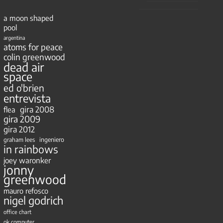
a moon shaped
pool
argentina
atoms for peace
colin greenwood
dead air
space
ed o'brien
entrevista
gira 2008
flea
gira 2009
gira 2012
ingeniero
graham lees
in rainbows
joey waronker
jonny
greenwood
mauro refosco
nigel godrich
office chart
ok computer