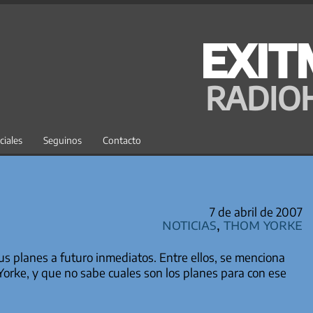
EXIT
RADIO
ciales
Seguinos
Contacto
7 de abril de 2007
Noticias
,
Thom Yorke
us planes a futuro inmediatos. Entre ellos, se menciona
orke, y que no sabe cuales son los planes para con ese