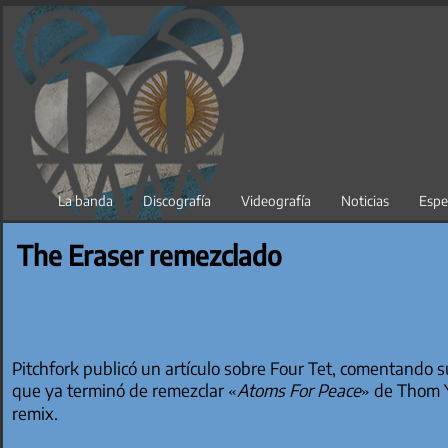
Saltar
al
contenido
La banda
Discografía
Videografía
Noticias
Espe
The Eraser remezclado
Pitchfork publicó un artículo sobre Four Tet, comentando s
que ya terminó de remezclar «
Atoms For Peace
» de Thom Y
remix.