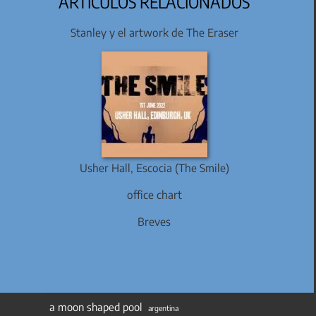
ARTÍCULOS RELACIONADOS
Stanley y el artwork de The Eraser
Usher Hall, Escocia (The Smile)
office chart
Breves
a moon shaped pool
argentina