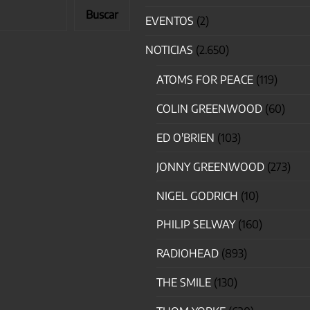
Buscar
EVENTOS
(2)
NOTICIAS
(2.650)
ATOMS FOR PEACE
(119)
COLIN GREENWOOD
(60)
ED O'BRIEN
(103)
JONNY GREENWOOD
(273)
NIGEL GODRICH
(10)
PHILIP SELWAY
(160)
RADIOHEAD
(893)
THE SMILE
(130)