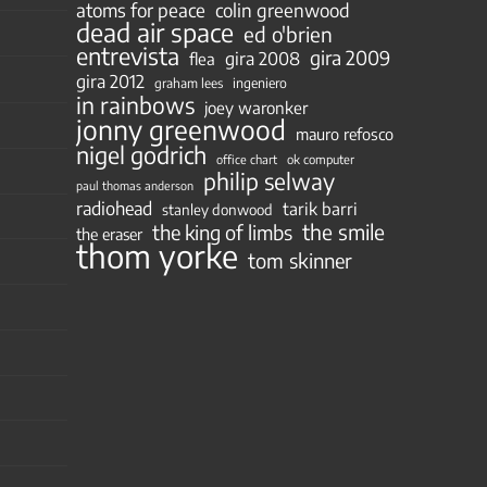
atoms for peace
colin greenwood
dead air space
ed o'brien
entrevista
gira 2009
gira 2008
flea
gira 2012
ingeniero
graham lees
in rainbows
joey waronker
jonny greenwood
mauro refosco
nigel godrich
ok computer
office chart
philip selway
paul thomas anderson
radiohead
tarik barri
stanley donwood
the smile
the king of limbs
the eraser
thom yorke
tom skinner