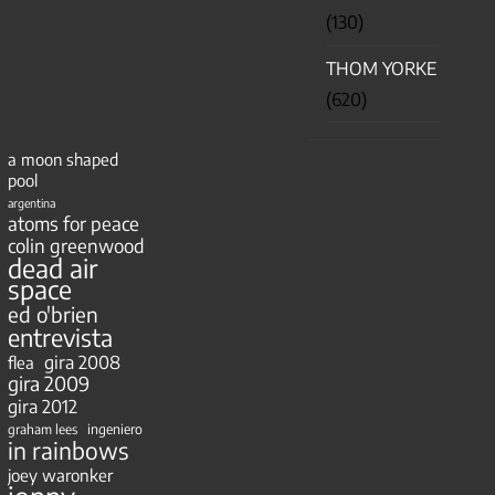
(130)
THOM YORKE
(620)
a moon shaped
pool
argentina
atoms for peace
colin greenwood
dead air
space
ed o'brien
entrevista
gira 2008
flea
gira 2009
gira 2012
ingeniero
graham lees
in rainbows
joey waronker