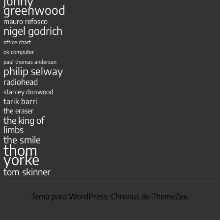
jonny
greenwood
mauro refosco
nigel godrich
office chart
ok computer
paul thomas anderson
philip selway
radiohead
stanley donwood
tarik barri
the eraser
the king of
limbs
the smile
thom
yorke
tom skinner
Tema para WordPress: Chronus de ThemeZee.