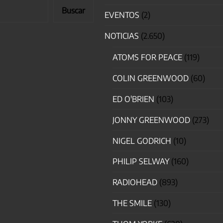
Buscar
EVENTOS
(2)
NOTICIAS
(2.650)
ATOMS FOR PEACE
(119)
COLIN GREENWOOD
(60)
ED O'BRIEN
(103)
JONNY GREENWOOD
(273)
NIGEL GODRICH
(10)
PHILIP SELWAY
(160)
RADIOHEAD
(893)
THE SMILE
(130)