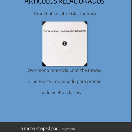
ARTÍCULOS RELACIONADOS
Thom habla sobre Glastonbury
Overmono remezcla «not the news»
«The Eraser» nominado para premio
y de vuelta a la casa…
a moon shaped pool
argentina