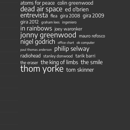
atoms for peace
colin greenwood
dead air space
ed o'brien
entrevista
gira 2009
gira 2008
flea
gira 2012
ingeniero
graham lees
in rainbows
joey waronker
jonny greenwood
mauro refosco
nigel godrich
ok computer
office chart
philip selway
paul thomas anderson
radiohead
tarik barri
stanley donwood
the smile
the king of limbs
the eraser
thom yorke
tom skinner