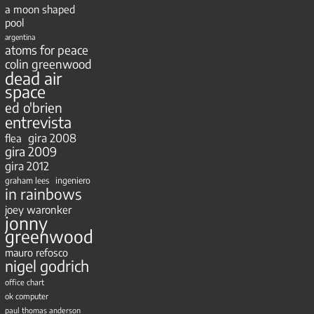
a moon shaped
pool
argentina
atoms for peace
colin greenwood
dead air
space
ed o'brien
entrevista
gira 2008
flea
gira 2009
gira 2012
ingeniero
graham lees
in rainbows
joey waronker
jonny
greenwood
mauro refosco
nigel godrich
office chart
ok computer
paul thomas anderson