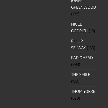
JONNY
GREENWOOD
(273)
NIGEL
GODRICH
(10)
PHILIP
SELWAY
(160)
RADIOHEAD
(893)
THE SMILE
(130)
THOM YORKE
(620)