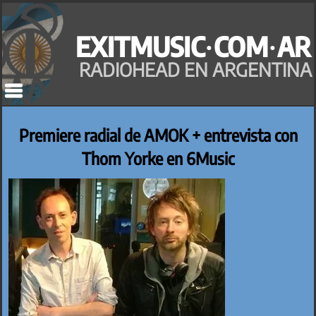
Saltar
al
EXITMUSIC·COM·AR
contenido
RADIOHEAD EN ARGENTINA
Premiere radial de AMOK + entrevista con
Thom Yorke en 6Music