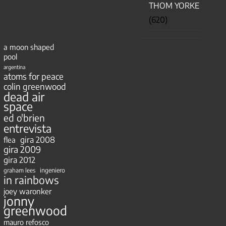
THOM YORKE
(620)
a moon shaped
pool
argentina
atoms for peace
colin greenwood
dead air
space
ed o'brien
entrevista
gira 2008
flea
gira 2009
gira 2012
ingeniero
graham lees
in rainbows
joey waronker
jonny
greenwood
mauro refosco