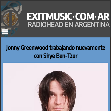
Saltar
al
EXITMUSIC·COM·AR
contenido
RADIOHEAD EN ARGENTINA
Jonny Greenwood trabajando nuevamente
con Shye Ben-Tzur