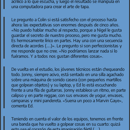
acrílico a lo que escucha, y luego el resultado se manipula en
una computadora para crear el arte de tapa.
Le pregunto a Colin si está satisfecho con el proceso hasta
ahora: las expectativas son enormes después de cinco años.
«No puedo hablar mucho al respecto, porque a Nigel le gusta
guardar el secreto de nuestro proceso, pero me gusta mucho.
Es hermosamente lírico en partes. Hay una con una secuencia
directa de acordes (…)». Le pregunto si son perfeccionistas y
me responde que no cree. «No podríamos lanzar nada si lo
fuéramos. Y a todos nos gustan diferentes cosas».
De vuelta en el estudio, los jóvenes técnicos están chequeando
todo. Jonny, siempre acivo, está sentado en una silla agachado
sobre una máquina de sonido casera (con pequeños martillos
que golpean objetos) y su laptop, y Ed lo está escuchando
frente a una fila de guitarras. Jonny establece un ritmo, en parte
calipso y en parte reggae, con sus envases de yogur, envases,
campanas y mini pandereta. «Suena un poco a Marvin Gaye»,
comenta Ed.
Teniendo en cuenta el valor de los equipos, tenemos en frente
una banda que ha vuelto a golpear cosas en su cuarto: quizá
esto sea el corazón de esta imaginación fértil (…).