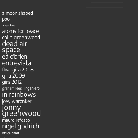
a moon shaped
pool
argentina
atoms for peace
colin greenwood
dead air
space
ed o'brien
entrevista
gira 2008
flea
gira 2009
gira 2012
ingeniero
graham lees
in rainbows
joey waronker
jonny
greenwood
mauro refosco
nigel godrich
office chart