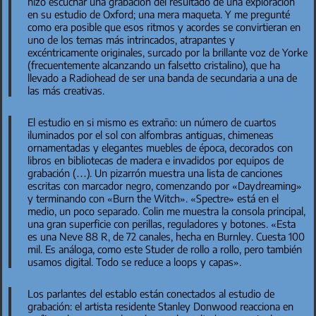
hizo escuchar una grabación del resultado de una exploración
en su estudio de Oxford; una mera maqueta. Y me pregunté
como era posible que esos ritmos y acordes se convirtieran en
uno de los temas más intrincados, atrapantes y
excéntricamente originales, surcado por la brillante voz de Yorke
(frecuentemente alcanzando un falsetto cristalino), que ha
llevado a Radiohead de ser una banda de secundaria a una de
las más creativas.
El estudio en si mismo es extraño: un número de cuartos
iluminados por el sol con alfombras antiguas, chimeneas
ornamentadas y elegantes muebles de época, decorados con
libros en bibliotecas de madera e invadidos por equipos de
grabación (…). Un pizarrón muestra una lista de canciones
escritas con marcador negro, comenzando por «Daydreaming»
y terminando con «Burn the Witch». «Spectre» está en el
medio, un poco separado. Colin me muestra la consola principal,
una gran superficie con perillas, reguladores y botones. «Esta
es una Neve 88 R, de 72 canales, hecha en Burnley. Cuesta 100
mil. Es análoga, como este Studer de rollo a rollo, pero también
usamos digital. Todo se reduce a loops y capas».
Los parlantes del establo están conectados al estudio de
grabación: el artista residente Stanley Donwood reacciona en