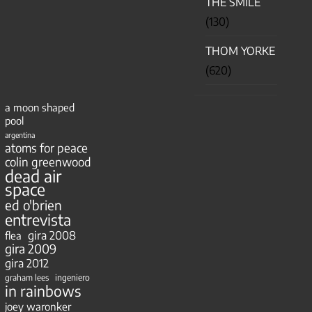
THE SMILE
(130)
THOM YORKE
(620)
a moon shaped
pool
argentina
atoms for peace
colin greenwood
dead air
space
ed o'brien
entrevista
gira 2008
flea
gira 2009
gira 2012
ingeniero
graham lees
in rainbows
joey waronker