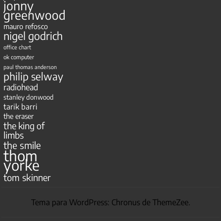
jonny
greenwood
mauro refosco
nigel godrich
office chart
ok computer
paul thomas anderson
philip selway
radiohead
stanley donwood
tarik barri
the eraser
the king of
limbs
the smile
thom
yorke
tom skinner
Tema para WordPress: Chronus de ThemeZee.