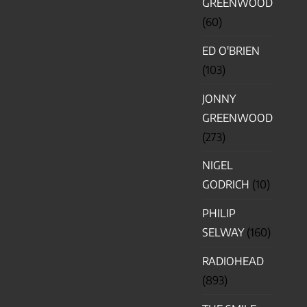
GREENWOOD
(60)
ED O'BRIEN
(103)
JONNY
GREENWOOD
(273)
NIGEL
GODRICH
(10)
PHILIP
SELWAY
(160)
RADIOHEAD
(893)