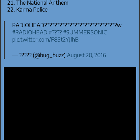
The National Anthem
Karma Police
RADIOHEAD?????????????????????????????w
#RADIOHEAD
#????
#SUMMERSONIC
pic.twitter.com/F8St2YJlhB
— ????? (@bug_buzz)
August 20, 2016