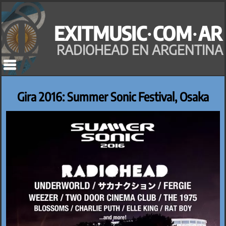
Saltar
al
EXITMUSIC·COM·AR
contenido
RADIOHEAD EN ARGENTINA
Gira 2016: Summer Sonic Festival, Osaka