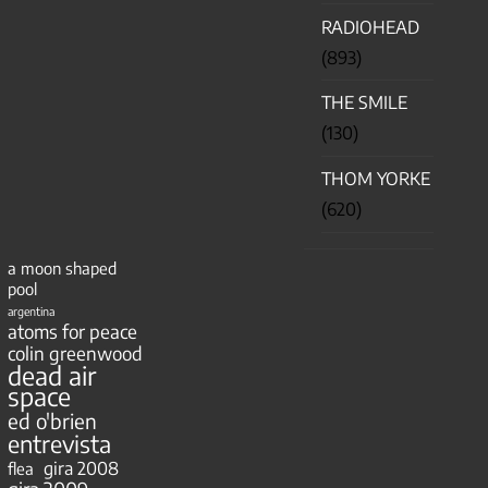
RADIOHEAD
(893)
THE SMILE
(130)
THOM YORKE
(620)
a moon shaped
pool
argentina
atoms for peace
colin greenwood
dead air
space
ed o'brien
entrevista
gira 2008
flea