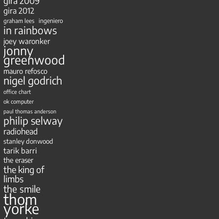
gira 2009
gira 2012
ingeniero
graham lees
in rainbows
joey waronker
jonny
greenwood
mauro refosco
nigel godrich
office chart
ok computer
paul thomas anderson
philip selway
radiohead
stanley donwood
tarik barri
the eraser
the king of
limbs
the smile
thom
yorke