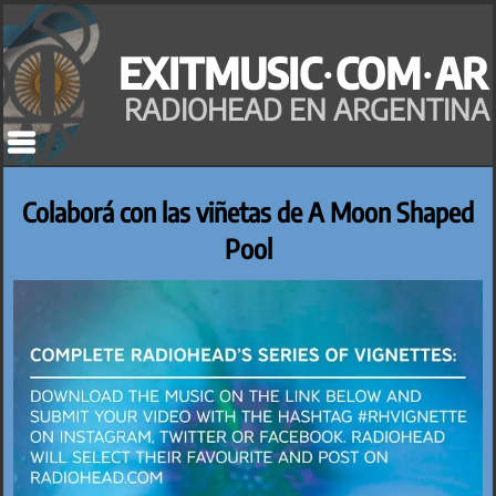
Saltar
al
EXITMUSIC·COM·AR
contenido
RADIOHEAD EN ARGENTINA
Colaborá con las viñetas de A Moon Shaped
Pool