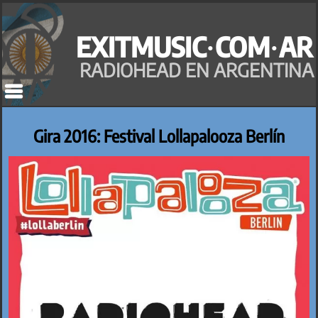
Saltar
al
EXITMUSIC·COM·AR
contenido
RADIOHEAD EN ARGENTINA
Gira 2016: Festival Lollapalooza Berlín