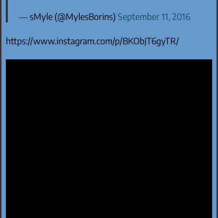
— sMyle (@MylesBorins)
September 11, 2016
https://www.instagram.com/p/BKObJT6gyTR/