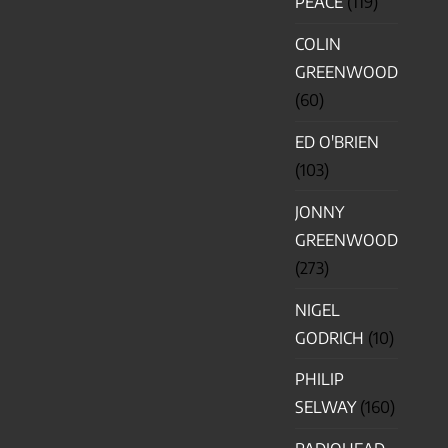
PEACE
(119)
COLIN
GREENWOOD
(60)
ED O'BRIEN
(103)
JONNY
GREENWOOD
(273)
NIGEL
GODRICH
(10)
PHILIP
SELWAY
(160)