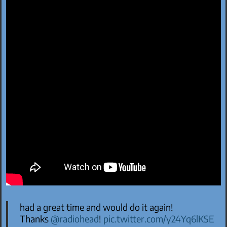
had a great time and would do it again!
Thanks
@radiohead
!
pic.twitter.com/y24Yq6lKSE