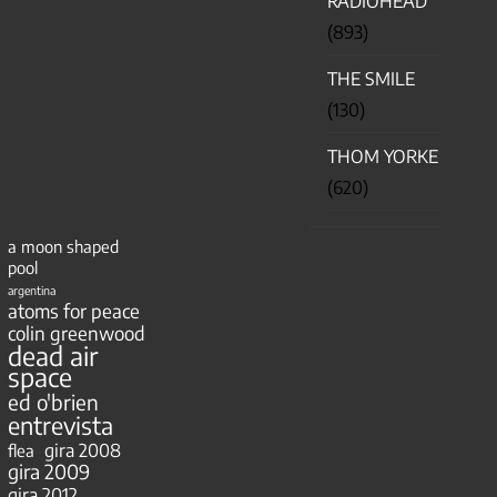
RADIOHEAD
(893)
THE SMILE
(130)
THOM YORKE
(620)
a moon shaped
pool
argentina
atoms for peace
colin greenwood
dead air
space
ed o'brien
entrevista
gira 2008
flea
gira 2009
gira 2012