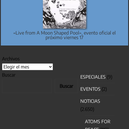
«Live from A Moon Shaped Pool», evento oficial el
próximo viernes 17
Archivos
Buscar
ESPECIALES
(9)
Buscar
EVENTOS
(2)
NOTICIAS
(2.650)
ATOMS FOR