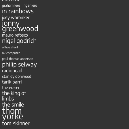
ingeniero
graham lees
in rainbows
joey waronker
jonny
greenwood
mauro refosco
nigel godrich
office chart
ok computer
paul thomas anderson
philip selway
radiohead
stanley donwood
tarik barri
the eraser
the king of
limbs
the smile
thom
yorke
tom skinner