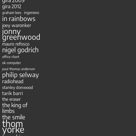
gira 2012
ingeniero
graham lees
in rainbows
joey waronker
jonny
greenwood
mauro refosco
nigel godrich
office chart
ok computer
paul thomas anderson
philip selway
radiohead
stanley donwood
tarik barri
the eraser
the king of
limbs
the smile
thom
yorke