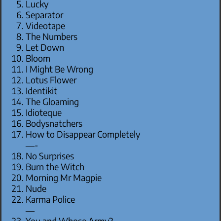
Lucky
Separator
Videotape
The Numbers
Let Down
Bloom
I Might Be Wrong
Lotus Flower
Identikit
The Gloaming
Idioteque
Bodysnatchers
How to Disappear Completely
—-
No Surprises
Burn the Witch
Morning Mr Magpie
Nude
Karma Police
—
You and Whose Army?