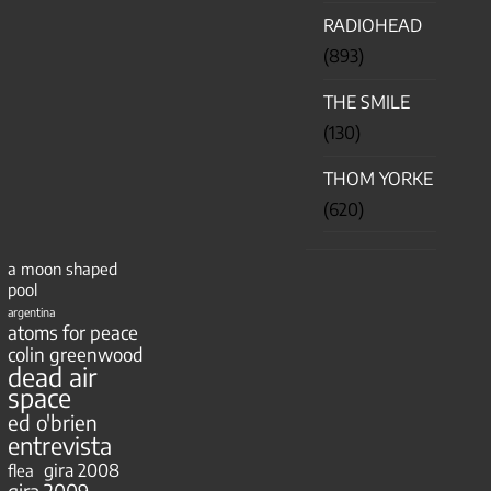
RADIOHEAD
(893)
THE SMILE
(130)
THOM YORKE
(620)
a moon shaped
pool
argentina
atoms for peace
colin greenwood
dead air
space
ed o'brien
entrevista
gira 2008
flea
gira 2009