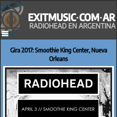
Saltar
al
EXITMUSIC·COM·AR
contenido
RADIOHEAD EN ARGENTINA
Gira 2017: Smoothie King Center, Nueva
Orleans