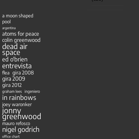
a moon shaped
pool
argentina
atoms for peace
colin greenwood
dead air
space
ed o'brien
entrevista
gira 2008
flea
gira 2009
gira 2012
ingeniero
graham lees
in rainbows
joey waronker
jonny
greenwood
mauro refosco
nigel godrich
office chart