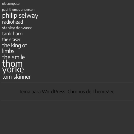
ok computer
paul thomas anderson
philip selway
radiohead
stanley donwood
tarik barri
the eraser
the king of
limbs
the smile
thom
yorke
tom skinner
Tema para WordPress: Chronus de ThemeZee.