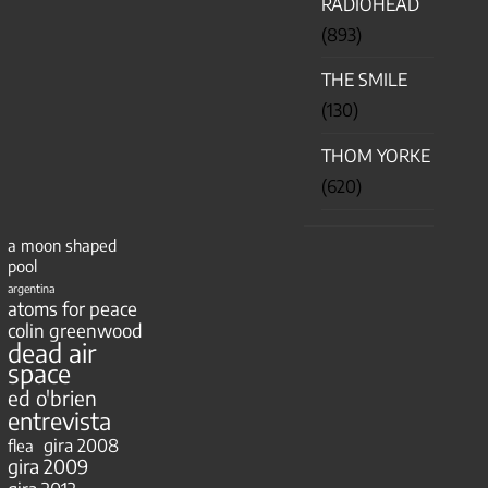
RADIOHEAD
(893)
THE SMILE
(130)
THOM YORKE
(620)
a moon shaped
pool
argentina
atoms for peace
colin greenwood
dead air
space
ed o'brien
entrevista
gira 2008
flea
gira 2009