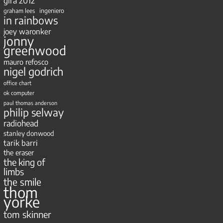
gira 2012
ingeniero
graham lees
in rainbows
joey waronker
jonny
greenwood
mauro refosco
nigel godrich
office chart
ok computer
paul thomas anderson
philip selway
radiohead
stanley donwood
tarik barri
the eraser
the king of
limbs
the smile
thom
yorke
tom skinner