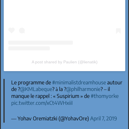
A post shared by Paulien (@lienatik)
Le programme de
#minimalistdreamhouse
autour
de ?
@KMLabeque
? à la ?
@philharmonie
? – il
manque le rappel : « Suspirium » de
#thomyorke
pic.twitter.com/xCt4WHxiiI
— Yohav Oremiatzki (@YohavOre)
April 7, 2019