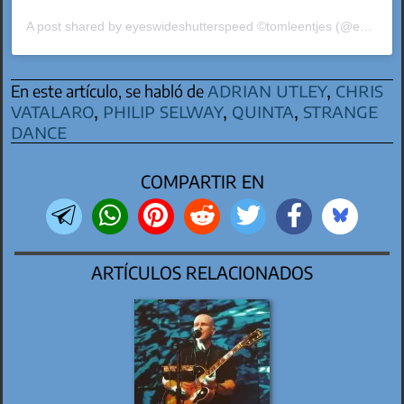
A post shared by eyeswideshutterspeed ©tomleentjes (@eyeswideshutterspeed)
adrian utley
,
chris
En este artículo, se habló de
vatalaro
,
philip selway
,
quinta
,
strange
dance
COMPARTIR EN
ARTÍCULOS RELACIONADOS