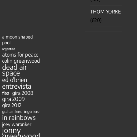
THOM YORKE
(620)
a moon shaped
pool
argentina
atoms for peace
colin greenwood
dead air
space
ed o'brien
entrevista
gira 2008
flea
gira 2009
gira 2012
ingeniero
graham lees
in rainbows
joey waronker
jonny
greenwood