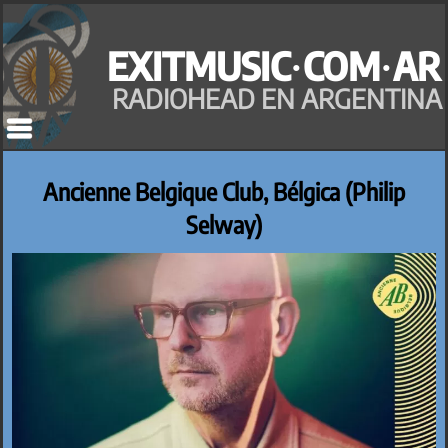
Saltar
al
EXITMUSIC·COM·AR
contenido
RADIOHEAD EN ARGENTINA
Ancienne Belgique Club, Bélgica (Philip
Selway)