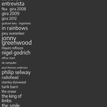
entrevista
gira 2008
flea
gira 2009
gira 2012
ingeniero
graham lees
in rainbows
joey waronker
jonny
greenwood
mauro refosco
nigel godrich
office chart
ok computer
paul thomas anderson
philip selway
radiohead
stanley donwood
tarik barri
the eraser
the king of
limbs
the smile