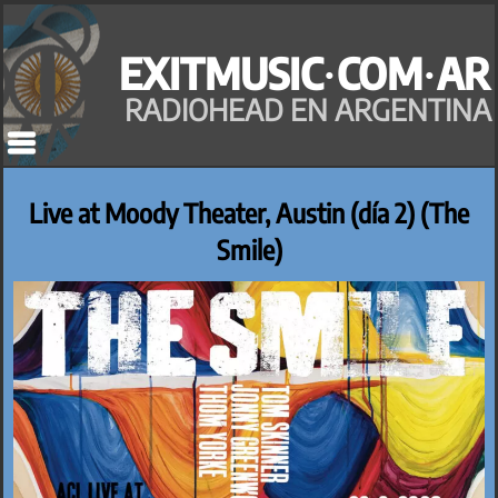
Saltar
al
EXITMUSIC·COM·AR
contenido
RADIOHEAD EN ARGENTINA
Live at Moody Theater, Austin (día 2) (The
Smile)