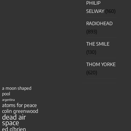
PHILIP
SELWAY
(160)
RADIOHEAD
(893)
THE SMILE
(130)
THOM YORKE
(620)
a moon shaped
pool
argentina
atoms for peace
colin greenwood
dead air
space
ed o'brien