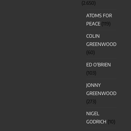
(2.650)
ATOMS FOR
PEACE
(119)
COLIN
GREENWOOD
(60)
ED O'BRIEN
(103)
JONNY
GREENWOOD
(273)
NIGEL
GODRICH
(10)